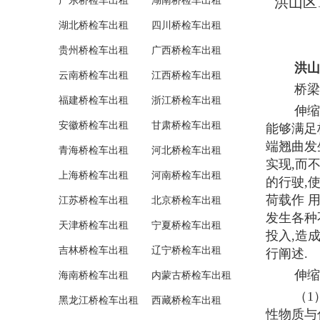
洪山区
广东桥检车出租
湖南桥检车出租
湖北桥检车出租
四川桥检车出租
贵州桥检车出租
广西桥检车出租
洪山
云南桥检车出租
江西桥检车出租
桥梁
福建桥检车出租
浙江桥检车出租
伸缩
安徽桥检车出租
甘肃桥检车出租
能够满足
端翘曲发
青海桥检车出租
河北桥检车出租
实现,而
上海桥检车出租
河南桥检车出租
的行驶
,
荷载作 
江苏桥检车出租
北京桥检车出租
发生各种
天津桥检车出租
宁夏桥检车出租
投入,造
吉林桥检车出租
辽宁桥检车出租
行阐述.
伸缩
海南桥检车出租
内蒙古桥检车出租
（1
黑龙江桥检车出租
西藏桥检车出租
性物质与