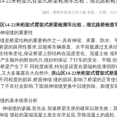
14-22米桁架式臂架式桥梁检测车出租，湖北路桥
编辑：桥检车租赁公司小编 来源： 日期：2022/7/3
区14-22米桁架式臂架式桥梁检测车出租，湖北路桥检查
伸缩缝的重要性
缝是桥梁结构的重要构件之一.具有伸缩、承重、防水、平
桥梁的路用性要求.且能将车辆垂直、水平荷载通过支承结
生转角变化,保证桥梁上部结构在温度变化、混凝土收 缩
不产生额外的附加内力,很好的保证 了行车的安全、平顺.
使桥梁产生了不 同程度病害,特别是设置在梁端构造薄弱
用,又大多暴露在大自然中,
洪山区14-22米桁架式臂架式
不同程度的损坏.桥面伸缩 缝的损坏,影响了桥梁的正常使
成了不良社会影响.下
面就伸缩缝更换中旧缝拆除、新缝安
缝的基本病害分析
）伸缩缝的渗漏,首先会 加速桥梁支座的破坏以致失效；
伸缩 缝处的粱端混凝土发生化学反应,导致混凝土的疏松、