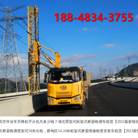
高空作业车升降机平台包月多少钱？湖北臂架式桁架式桥梁检测车租赁【2022最新报
区桥梁检测臂架式18米出租，蔡甸区14-24米桁架式桥梁维修检查安装车租赁【2023