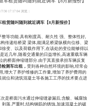
检查车租赁随叫随到就近调车【8月新报价】
0 17:17:04 浏览：
车租赁随叫随到就近调车【8月新报价】
整等功能.具有刚度高、耐久性 强、整体性好,
构传递给桥梁 梁体,能满足桥梁纵横向位移、梁
和徐变、以及荷载作用下,在该处的变位能够得以
但是近几年,随着交通量的日益增长,高速重载车辆
部位的桥面伸缩缝部分.由于其直接承担车辆反复
桥梁检测车出租，
受到各种自然环境的影响,经常会
用,增大了养护维修的工作量,增加了养护费用的
装就位和浇筑混凝土等各施工工序的技术要点进
其次是桥面污水通过伸缩缝渗漏后,含酸、碱腐蚀
剥落.严重时,结构钢筋的锈蚀,加速混凝土的破