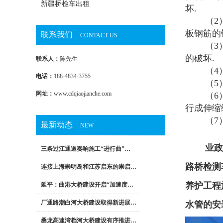
新疆桥检车出租
坏.
（2
板钢筋的
联系我们
CONTACT US
（3
的破坏.
联系人：
陈先生
（4
电话：
188-4834-3755
（5
网址：
www.cdqiaojianche.com
（6
行成伸缩
（7
最新动态
NEW
业
三条过江通道奏响施工“进行曲”…
路桥检测
连接上海崇明岛和江苏启东的崇启…
养护工程
延平：曲港大桥建设开启“加速度…
厂通路潮白河大桥建设取得新进展…
水管的安
桑龙高速湾档河大桥建设有序推进…