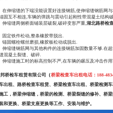
）在伸缩缝的下端没能设置好连接钢筋,使伸缩缝钢筋网与
锚固互不相连,车辆的弹跳与震动引起刚性带混凝土结构破
）伸缩缝两侧桥面铺装层破裂,破碎变形严重,
湖北路桥检
）固定铁件松动,整条橡胶带脱出.
）锚固螺栓螺丝磨损,橡胶板松动或脱出.
）伸缩缝钢筋网与其他构件的连接钢筋加固数量不够.在超
缝混凝土裂缝、破碎.
）伸缩缝施工时的标高控制不严,在车辆的碾压及冲击作用
政邦桥检车租赁有限公司
（
桥梁检查车出租电话：188-4834-
车出租、路桥检查车租赁、桥梁检查车出租、桥梁检测车
施工，桥梁伸缩缝，桥梁的检测、桥梁裂缝的修补、桥梁
装和更换、桥梁支座更换等工作、安装与维护。