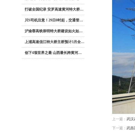
打破全国纪录 安罗高速黄河特大桥…
川S司机注意！29日0时起，交通管…
沪渝蓉高铁崇明特大桥建设如火如…
上浦高速信江特大桥主桥预计3月全…
创下4项世界之最 山西最长跨黄河…
上一篇：
武汉
下一篇：
武昌