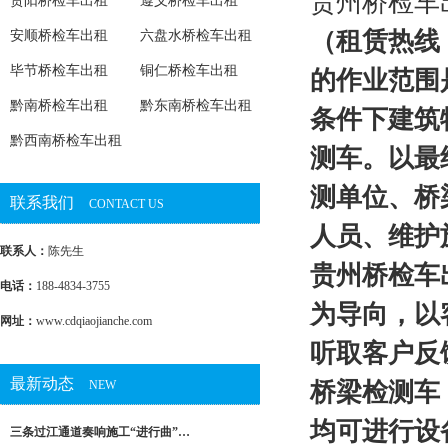
贵州桥检车
贵阳桥检车出租
遵义桥检车出租
（租赁热线：
安顺桥检车出租
六盘水桥检车出租
毕节桥检车出租
铜仁桥检车出租
的作业范围
黔南桥检车出租
黔东南桥检车出租
条件下建筑
黔西南桥检车出租
测车。以最
测单位、桥
联系我们
CONTACT US
人员、维护
联系人：
陈先生
贵州桥检车
电话：
188-4834-3755
为导向，以
网址：
www.cdqiaojianche.com
听取客户反
最新动态
NEW
桥梁检测车
均可进行设
三条过江通道奏响施工“进行曲”…