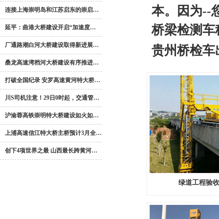
本。因为-
连接上海崇明岛和江苏启东的崇启…
桥梁检测车
延平：曲港大桥建设开启“加速度…
厂通路潮白河大桥建设取得新进展…
贵州桥检车
桑龙高速湾档河大桥建设有序推进…
打破全国纪录 安罗高速黄河特大桥…
川S司机注意！29日0时起，交通管…
沪渝蓉高铁崇明特大桥建设如火如…
上浦高速信江特大桥主桥预计3月全…
创下4项世界之最 山西最长跨黄河…
绿道工程验收