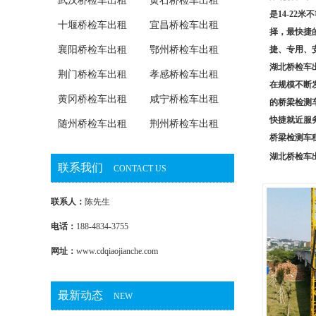
武汉桥检车出租
黄石桥检车出租
是14-2
十堰桥检车出租
宜昌桥检车出租
择，最快捷
襄阳桥检车出租
鄂州桥检车出租
捷、专用、
湖北桥检车
荆门桥检车出租
孝感桥检车出租
在规模不断
黄冈桥检车出租
咸宁桥检车出租
的桥梁检测
快捷就近服
随州桥检车出租
荆州桥检车出租
桥梁检测车
湖北桥检车
联系我们
CONTACT US
联系人：
陈先生
电话：
188-4834-3755
网址：
www.cdqiaojianche.com
最新动态
NEW