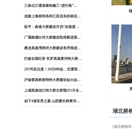
三条过江通道奏响施工“进行曲”…
连接上海崇明岛和江苏启东的崇启…
延平：曲港大桥建设开启“加速度…
厂通路潮白河大桥建设取得新进展…
桑龙高速湾档河大桥建设有序推进…
打破全国纪录 安罗高速黄河特大桥…
川S司机注意！29日0时起，交通管…
沪渝蓉高铁崇明特大桥建设如火如…
上浦高速信江特大桥主桥预计3月全…
创下4项世界之最 山西最长跨黄河…
湖北桥
[
湖北桥检车